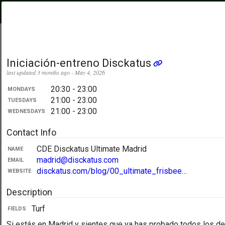
PickupUltimate
Menu
.com
Showing:
All Days
My Location
Iniciación-entreno Disckatus
last updated 3 months ago - May 4, 2026
20:30 - 23:00
MONDAYS
21:00 - 23:00
TUESDAYS
21:00 - 23:00
WEDNESDAYS
Contact Info
CDE Disckatus Ultimate Madrid
NAME
madrid@disckatus.com
EMAIL
disckatus.com/blog/00_ultimate_frisbee…
WEBSITE
Description
Turf
FIELDS
Si estás en Madrid y sientes que ya has probado todos los d